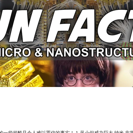
一些超酷且令人难以置信的事实！ 1. 虽小但威力巨大 纳米 